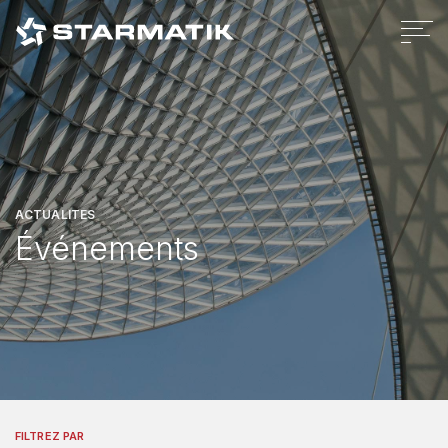
Cookies Policy
Privacy Policy
Legal
Code d'ethique
Whistleblowing policy
Credits
ACTUALITÉS
Événements
FILTREZ PAR