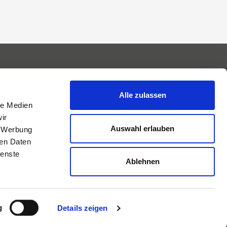
Alle zulassen
le Medien
ir
Auswahl erlauben
, Werbung
ren Daten
ienste
Ablehnen
cy
Credits
g
Details zeigen