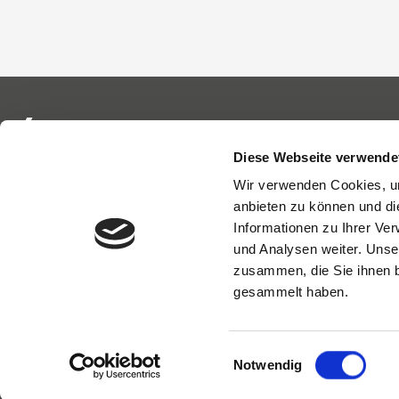
Diese Webseite verwende
Wir verwenden Cookies, um
Unternehmen
Produkte
anbieten zu können und di
Informationen zu Ihrer Ve
Qualität und Sicherheit
Geschäftspraktiken
und Analysen weiter. Unse
zusammen, die Sie ihnen b
gesammelt haben.
Einwilligungsauswahl
© 2022 STARMATIK S.r.l. - P. IVA IT05142300267. All rights reserved.
Cook
Notwendig