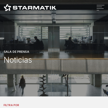
Cookies Policy
Privacy Policy
Legal
Codigo Etico
Whistleblowing policy
Credits
SALA DE PRENSA
Noticias
FILTRA POR