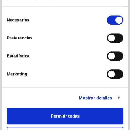
Selección
Necesarias
de
consentimiento
Preferencias
Estadística
Únase a nuestro equipo: buscamos agentes para el
Marketing
mercado alemán
Leer más
Mostrar detalles
Permitir todas
10 NOVEMBER 2023