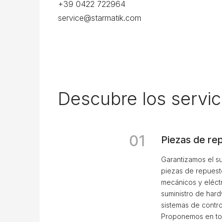
+39 0422 722964
service@starmatik.com
Descubre los servic
01
Piezas de re
Garantizamos el su
piezas de repues
mecánicos y eléctr
suministro de har
sistemas de contro
Proponemos en to