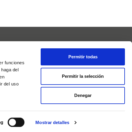
Permitir todas
er funciones
 haga del
Permitir la selección
den
r del uso
Denegar
licy
Credits
ng
Mostrar detalles