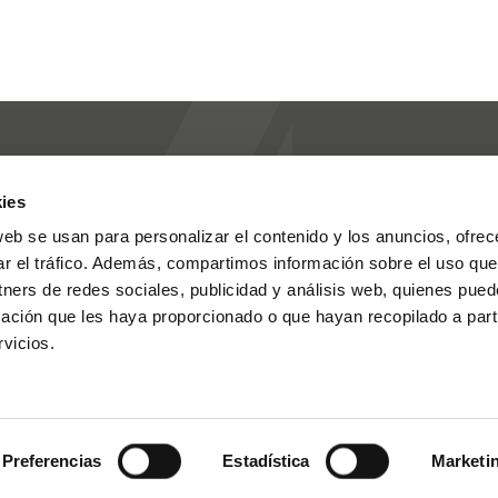
ies
web se usan para personalizar el contenido y los anuncios, ofrec
Ingeniería
Contactos
ar el tráfico. Además, compartimos información sobre el uso que
tners de redes sociales, publicidad y análisis web, quienes pue
Asistencia técnica
Sala de prensa
ación que les haya proporcionado o que hayan recopilado a parti
vicios.
ies Policy
Privacy Policy
Legal
Codigo Etico
Whistleblowing po
Preferencias
Estadística
Marketi