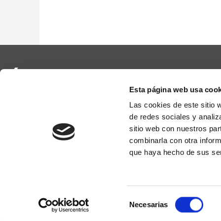
Esta página web usa cook
Las cookies de este sitio 
Empresa
Productos
de redes sociales y analiz
sitio web con nuestros par
Calidad y seguridad
Prácticas comerciales
combinarla con otra inform
que haya hecho de sus ser
Selección
© 2022 STARMATIK S.r.l. - P. IVA IT05142300267. All rights reserved.
Cook
Necesarias
de