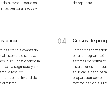
yendo nuevos productos,
de repuesto.
stemas personalizados y
04
distancia
Cursos de pro
 teleasistencia avanzado
Ofrecemos formación 
l sistema a distancia,
para la programación 
os in situ, gestionando la
sistemas de software 
a máxima seguridad y sin
instalaciones. Los c
ante la fase de
se llevan a cabo para
tiempo de inactividad del
preparación completa
 al mínimo.
máximo partido a su t