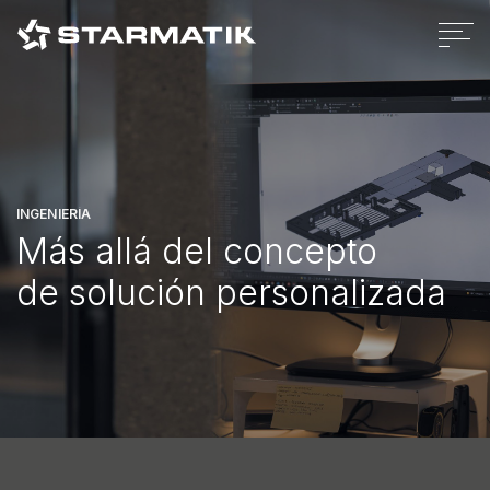
Cookies Policy
Privacy Policy
Legal
Codigo Etico
Whistleblowing policy
Credits
INGENIERÍA
Más allá del concepto
de solución personalizada