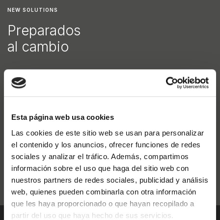
NEW SOLUTIONS
Preparados
al cambio
Nos inspiramos en la naturaleza, la ciencia y la inagotable
creatividad del hombre. Al igual que no hay dos cristales de
nieve idénticos, en 25 años de actividad nunca hemos
fabricado dos unidades iguales. Cada uno de nuestros
Esta página web usa cookies
proyectos es único porque se ajusta perfectamente a las
Las cookies de este sitio web se usan para personalizar
diferentes necesidades de cada cliente, y exalta nuestra
el contenido y los anuncios, ofrecer funciones de redes
versatilidad y capacidad de inventar nuevas soluciones.
sociales y analizar el tráfico. Además, compartimos
información sobre el uso que haga del sitio web con
nuestros partners de redes sociales, publicidad y análisis
web, quienes pueden combinarla con otra información
que les haya proporcionado o que hayan recopilado a
partir del uso que haya hecho de sus servicios.