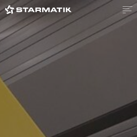
Cookies Policy
Privacy Policy
Legal
Codice etico
Whistleblowing policy
Credits